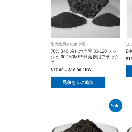
耐火物用炭化ホウ素
セ
78% B4C 炭化ホウ素 80-120 メッ
B
シュ 60-150MESH 溶接用フラック
$
1
ス
$
17.00
–
$
16.00
/ KG
見積もりに追加
Sale!