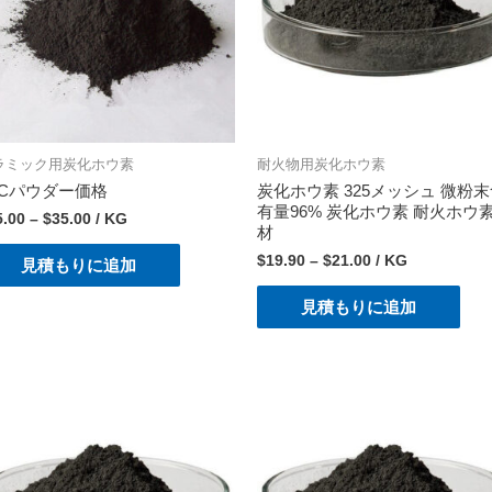
ラミック用炭化ホウ素
耐火物用炭化ホウ素
4Cパウダー価格
炭化ホウ素 325メッシュ 微粉
有量96% 炭化ホウ素 耐火ホウ
5.00
–
$
35.00
/ KG
材
$
19.90
–
$
21.00
/ KG
見積もりに追加
見積もりに追加