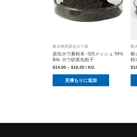
耐火物用炭化ホウ素
耐
炭化ホウ素粉末 -325メッシュ 94%
耐
B4c ホウ砂炭化粒子
粉
$
14.00
–
$
16.00
/ KG
$
1
見積もりに追加