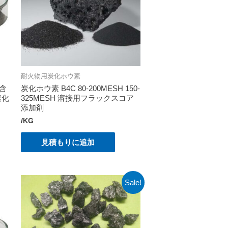
耐火物用炭化ホウ素
末含
炭化ホウ素 B4C 80-200MESH 150-
素化
325MESH 溶接用フラックスコア
添加剤
/KG
見積もりに追加
Sale!