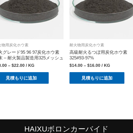
火物用炭化ホウ素
耐火物用炭化ホウ素
火グレード95 96 97炭化ホウ素
高級耐火るつぼ用炭化ホウ素
末 – 耐火製品製造用325メッシュ
325#93-97%
8.00
–
$
22.00
/ KG
$
14.00
–
$
16.00
/ KG
見積もりに追加
見積もりに追加
HAIXUボロンカーバイド