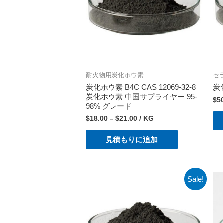
耐火物用炭化ホウ素
セ
炭化ホウ素 B4C CAS 12069-32-8
炭化
炭化ホウ素 中国サプライヤー 95-
$
5
98% グレード
$
18.00
–
$
21.00
/ KG
見積もりに追加
Sale!