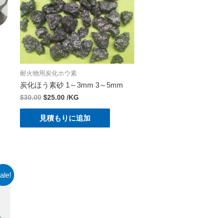
耐火物用炭化ホウ素
炭化ほう素砂 1～3mm 3～5mm
$
30.00
$
25.00
/KG
見積もりに追加
ale!